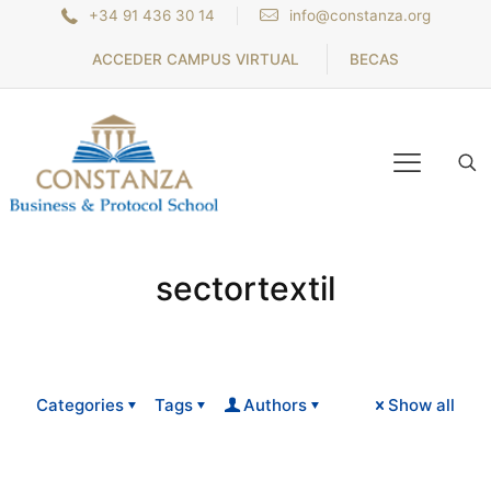
+34 91 436 30 14
info@constanza.org
ACCEDER CAMPUS VIRTUAL
BECAS
sectortextil
Categories
Tags
Authors
Show all