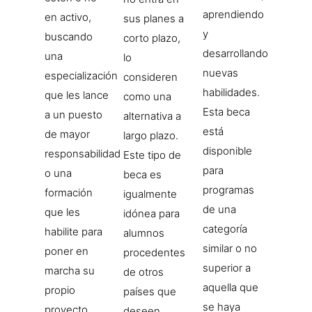
aprendiendo
en activo,
sus planes a
y
buscando
corto plazo,
desarrollando
una
lo
nuevas
especialización
consideren
habilidades.
que les lance
como una
Esta beca
a un puesto
alternativa a
está
de mayor
largo plazo.
disponible
responsabilidad
Este tipo de
para
o una
beca es
programas
formación
igualmente
de una
que les
idónea para
categoría
habilite para
alumnos
similar o no
poner en
procedentes
superior a
marcha su
de otros
aquella que
propio
países que
se haya
proyecto
deseen