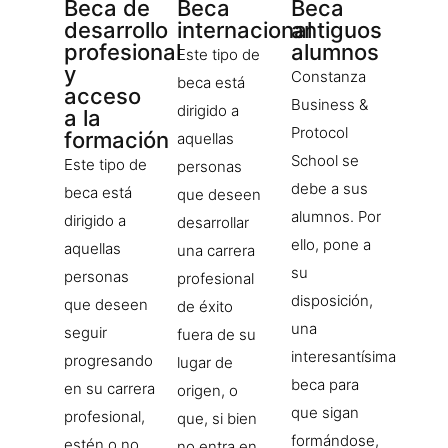
Beca de
Beca
Beca
desarrollo
internacional
antiguos
profesional
alumnos
Este tipo de
y
Constanza
beca está
acceso
Business &
dirigido a
a la
Protocol
formación
aquellas
School se
Este tipo de
personas
debe a sus
beca está
que deseen
alumnos. Por
dirigido a
desarrollar
ello, pone a
aquellas
una carrera
su
personas
profesional
disposición,
que deseen
de éxito
una
seguir
fuera de su
interesantísima
progresando
lugar de
beca para
en su carrera
origen, o
que sigan
profesional,
que, si bien
formándose,
estén o no
no entra en