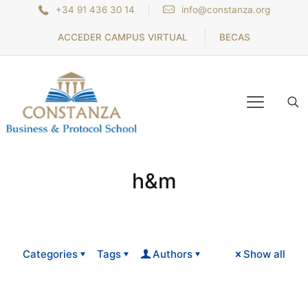
+34 91 436 30 14
info@constanza.org
ACCEDER CAMPUS VIRTUAL
BECAS
h&m
Categories
Tags
Authors
Show all