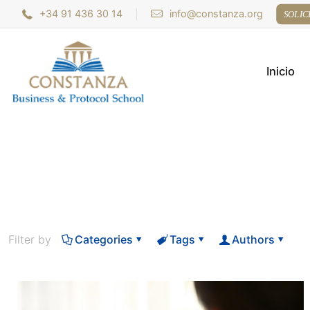
+34 91 436 30 14
info@constanza.org
SOLIC
Inicio
Filter by
Categories
Tags
Authors