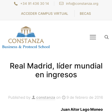
+34 91 436 30 14
info@constanza.org
ACCEDER CAMPUS VIRTUAL
BECAS
Real Madrid, líder mundial
en ingresos
Published by
constanza
on
9 de febrero de 2016
Juan Aitor Lago Moneo