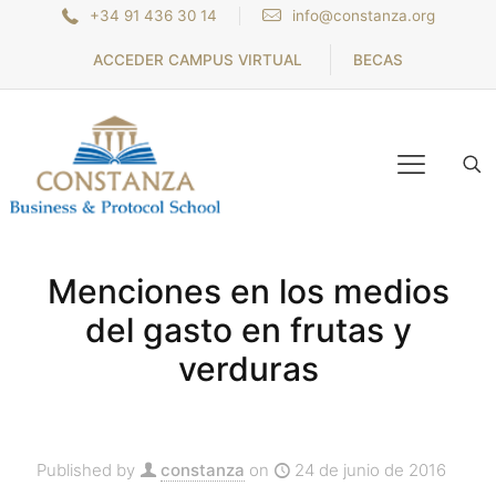
+34 91 436 30 14
info@constanza.org
ACCEDER CAMPUS VIRTUAL
BECAS
Menciones en los medios
del gasto en frutas y
verduras
Published by
constanza
on
24 de junio de 2016