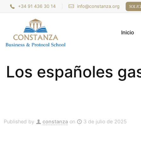
+34 91 436 30 14
info@constanza.org
SOLIC
Inicio
Los españoles gas
Published by
constanza
on
3 de julio de 2025