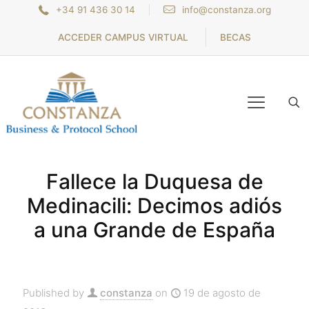
+34 91 436 30 14
info@constanza.org
ACCEDER CAMPUS VIRTUAL
BECAS
Fallece la Duquesa de
Medinacili: Decimos adiós
a una Grande de España
Published by
constanza
on
19 de agosto de