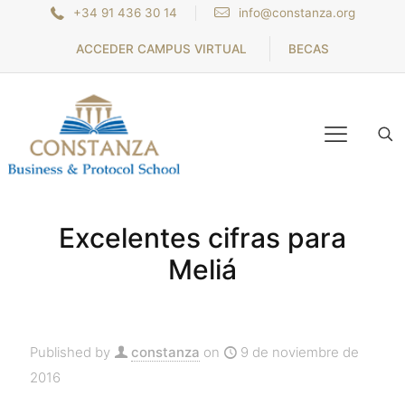
+34 91 436 30 14
info@constanza.org
ACCEDER CAMPUS VIRTUAL
BECAS
Excelentes cifras para
Meliá
Published by
constanza
on
9 de noviembre de
2016