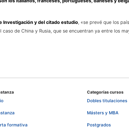
n los italianos, franceses, portugueses, daneses y belgas
 Investigación y del citado estudio
, «se prevé que los pa
el caso de China y Rusia, que se encuentran ya entre los m
stanza
Categorías cursos
io
Dobles titulaciones
stanza
Másters y MBA
rta formativa
Postgrados