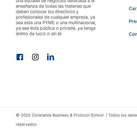
una escuela de negocios dedicada a la
enseñanza de todas las materias que
Car
deben conocer los directivos y
profesionales de cualquier empresa, ya
Pre
sea esta una PYME o una multinacional,
ya sea ésta pública o privada, ya tenga
ánimo de lucro o sin él.
Con
© 2025 Constanza Business & Protocol School | Todos los dere
reservados