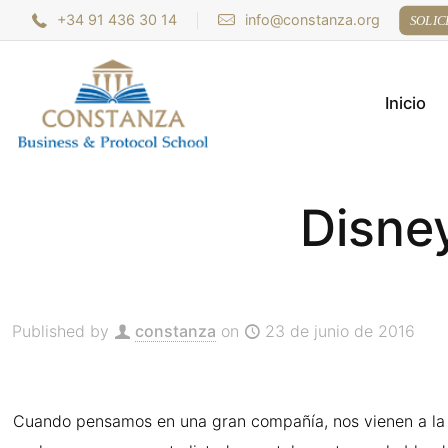
+34 91 436 30 14
info@constanza.org
SOLIC
Inicio
Disne
Published by
constanza
on
23 de junio de 2016
Cuando pensamos en una gran compañía, nos vienen a la m