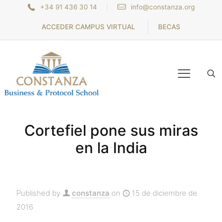
+34 91 436 30 14
info@constanza.org
ACCEDER CAMPUS VIRTUAL
BECAS
Cortefiel pone sus miras
en la India
Published by
constanza
on
15 de diciembre de
2016